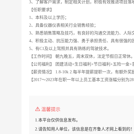
3、了解客户需求，制定相关计划，积极有效推进项目落
【任职要求】
1、本科及以上学历；
2、具备仪器仪表相关行业销售经验；
3、熟悉销售策略及技巧，有良好的沟通交流能力、人际
4、积极主动、抗压能力强、勇于承担责任、具有很强的
5、有C1及以上驾照并具有熟练的驾驶技术。
【工作时间】 朝九晚五，周末双休，法定节假日正常休
【公司福利】 团建活动+生日福利+节日福利+五险一金+
【薪资情况】 1.8-10k 2.每半年提薪提职一次，有额外奖励
【2017～2023年在职一年以上员工基本工资涨幅分别为28.57%、
温馨提示
1.本平台仅供信息发布。
2.请告知用人单位，该信息是在齐鲁人才网上看到的