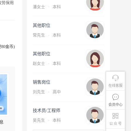
放劳保用
潘女士
·
本科
其他职位
常先生
·
本科
80金币)
其他职位
赵女士
·
本科
销售岗位
在线客服
刘先生
·
高中
会员中心
技术员/工程师
吴先生
·
本科
息
公 众 号