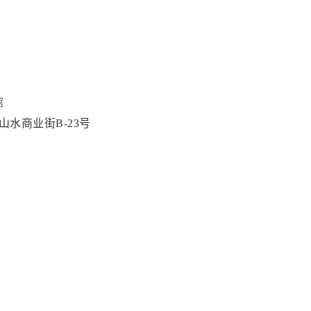
馆
水商业街B-23号