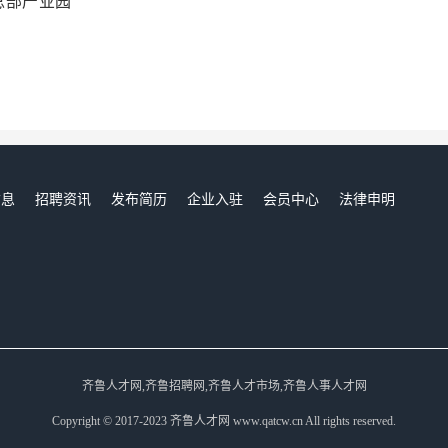
总部产业园
信息
招聘资讯
发布简历
企业入驻
会员中心
法律申明
们
齐鲁人才网,齐鲁招聘网,齐鲁人才市场,齐鲁人事人才网
Copyright © 2017-2023 齐鲁人才网 www.qatcw.cn All rights reserved.